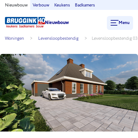
Nieuwbouw
Verbouw
Keukens
Badkamers
Nieuwbouw
Menu
Woningen
>
Levensloopbestendig
>
Levensloopbestendig
03