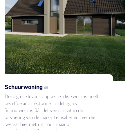
Schuurwoning
05
Deze grote levensloopbestendige woning heeft
dezelfde architectuur en indeling als
Schuurwoning 03. Het verschil zit in de
uitvoering van de markante risaliet entree: die
bestaat hier niet uit hout, maar uit