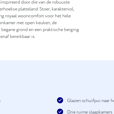
eïnspireerd door die van de robuuste
hoekse platteland. Stoer, karaktervol,
ning royaal wooncomfort voor het hele
oonkamer met open keuken, de
 begane grond en een praktische berging
enaf bereikbaar is.
s
Glazen schuifpui naar he
Drie ruime slaapkamers