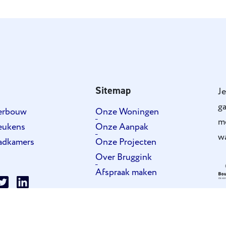
Sitemap
Je
ga
verbouw
Onze Woningen
m
eukens
Onze Aanpak
wa
adkamers
Onze Projecten
Over Bruggink
Afspraak maken