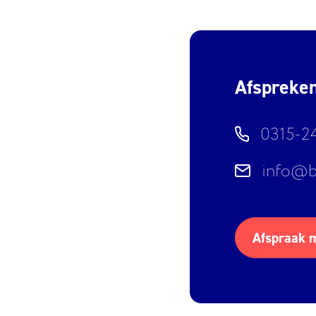
Afspreke
0315-2
info@b
Afspraak 