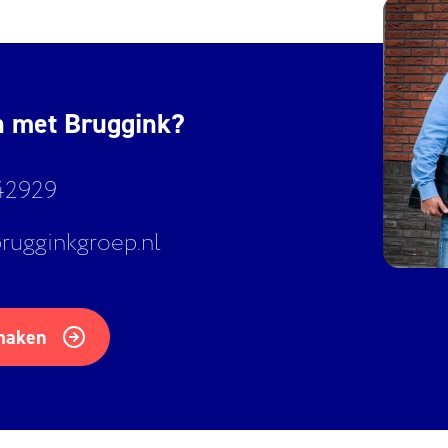
n met Bruggink?
42929
rugginkgroep.nl
maken