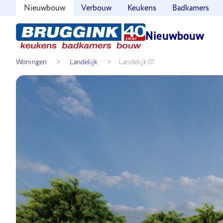
Nieuwbouw
Verbouw
Keukens
Badkamers
Nieuwbouw
Woningen
>
Landelijk
>
Landelijk
01