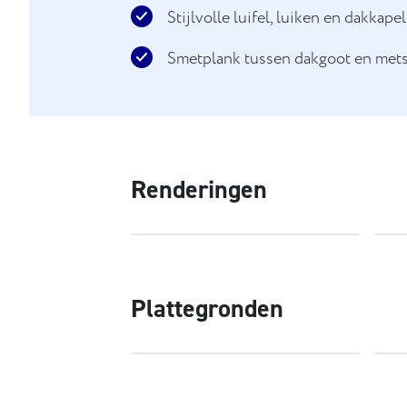
Stijlvolle luifel, luiken en dakkape
Smetplank tussen dakgoot en met
Renderingen
Plattegronden