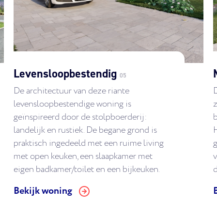
Levensloopbestendig
05
De architectuur van deze riante
levensloopbestendige woning is
z
geïnspireerd door de stolpboerderij:
b
landelijk en rustiek. De begane grond is
H
praktisch ingedeeld met een ruime living
g
met open keuken, een slaapkamer met
v
eigen badkamer/toilet en een bijkeuken.
d
Bekijk woning