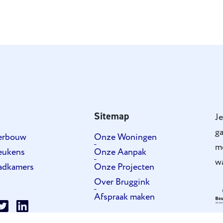
Sitemap
Je
ga
verbouw
Onze Woningen
m
eukens
Onze Aanpak
wa
adkamers
Onze Projecten
Over Bruggink
Afspraak maken