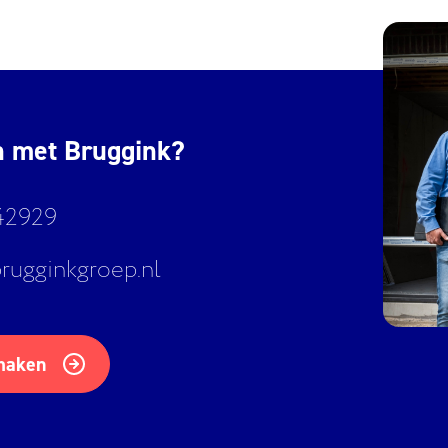
n met Bruggink?
42929
rugginkgroep.nl
maken