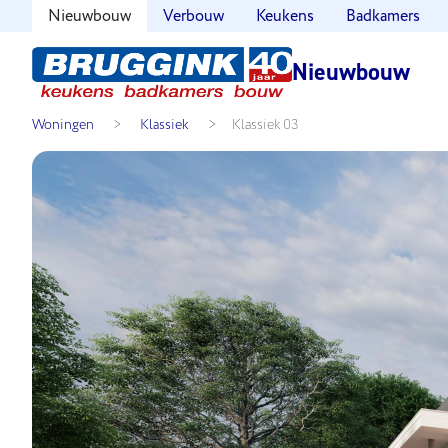
Nieuwbouw
Verbouw
Keukens
Badkamers
Nieuwbouw
Woningen
>
Klassiek
>
Klassiek
03