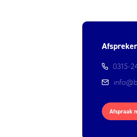
Afspreke
0315-2
info@b
Afspraak 