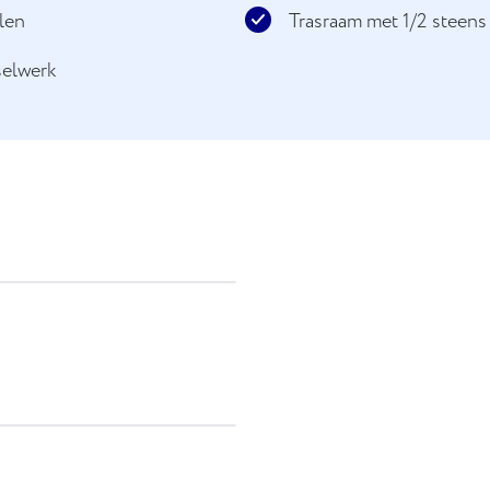
llen
Trasraam met 1/2 steens 
selwerk